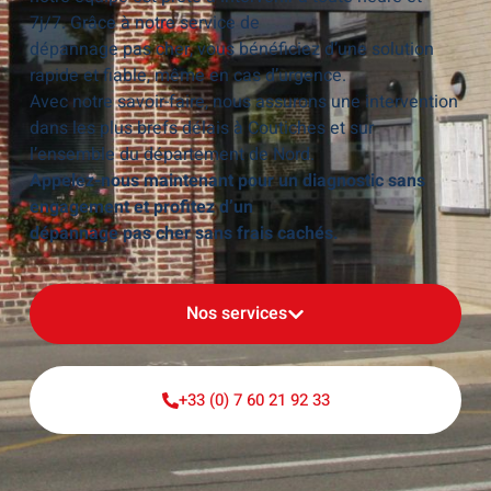
7j/7. Grâce à notre service de
dépannage pas cher, vous bénéficiez d’une solution
rapide et fiable, même en cas d’urgence.
Avec notre savoir-faire, nous assurons une intervention
dans les plus brefs délais à Coutiches et sur
l’ensemble du département de Nord.
Appelez-nous maintenant pour un diagnostic sans
engagement et profitez d’un
dépannage pas cher sans frais cachés.
Nos services
+33 (0) 7 60 21 92 33