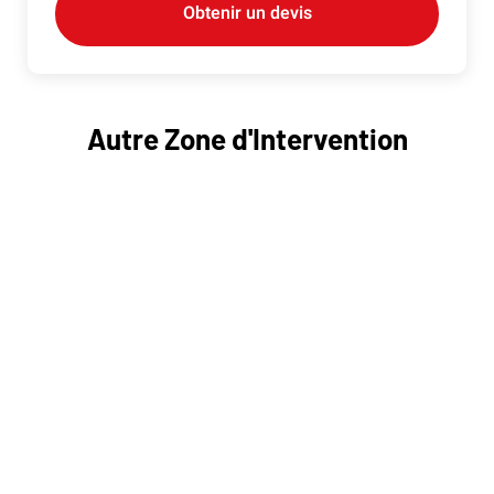
Obtenir un devis
Autre Zone d'Intervention
Dépannage pas cher Flines-lez-Raches 59148
Dépannage pas cher Faumont 59310
Dépannage pas cher Orchies 59310
Dépannage pas cher Bersée 59235
Dépannage pas cher Râches 59194
Dépannage pas cher Marchiennes 59870
Dépannage pas cher Cappelle-en-Pévèle 59242