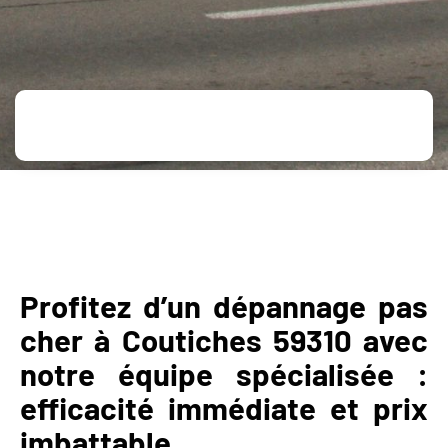
dépannage pas cher Coutiches 59310
dépannage pas cher Coutiches 59310
dépannage pas cher Coutiches 59310
Profitez d’un dépannage pas
cher à Coutiches 59310 avec
notre équipe spécialisée :
efficacité immédiate et prix
imbattable