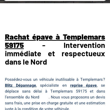
Rachat épave Templemars 59175
Rachat épave Templemars 59175
Rachat épave Templemars 59175
Rachat épave à Templemars
59175
- Intervention
immédiate et respectueux
dans le Nord
Possédez-vous un véhicule inutilisable à Templemars ?
Blitz Dépannage
, spécialiste en
reprise épave
, se
déplace sans délai à Templemars 59175 et dans
l’ensemble du Nord
Nord
. Nous vous proposons un devis
sans frais, une prise en charge gratuite et une estimation
juste à la condition de votre véhicule.