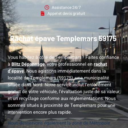
Assistance 24/7
Appel et devis gratuit
Rachat épave Templemars 59175
Rachat épave Templemars 59175
Vous habitez à côté de Templemars ? Faites confiance
à
Blitz Dépannage
, votre professionnel en
rachat
d’épave
. Nous agissons immédiatement dans la
localité de Templemars (59175), une municipalité
située dans Nord. Notre service inclut l’enlèvement
gratuit de votre véhicule, l’évaluation juste de sa valeur,
et un recyclage conforme aux réglementations. Nous
sommes situés à proximité de
Templemars
pour une
intervention encore plus rapide.
Nous desservons également la zone de Métropole