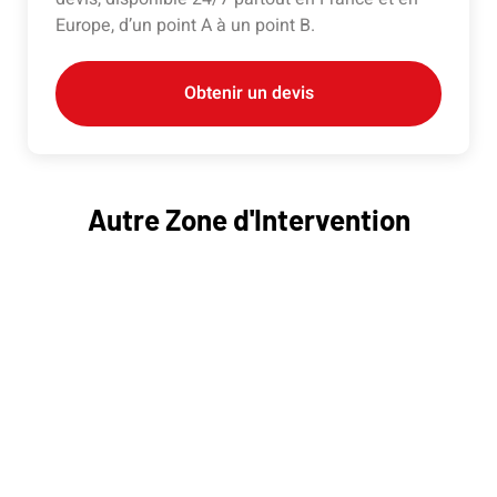
Europe, d’un point A à un point B.
Obtenir un devis
Autre Zone d'Intervention
Rachat épave Wattignies 59139
Rachat épave Faches-Thumesnil 59155
Rachat épave Seclin 59113
Rachat épave Avelin 59710
Rachat épave Emmerin 59320