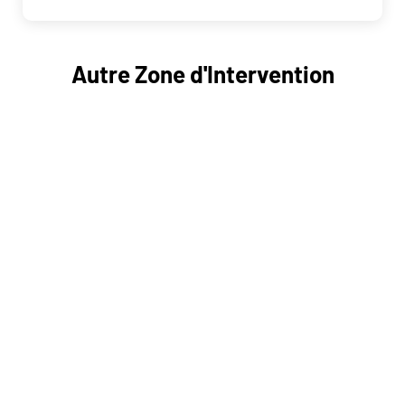
Autre Zone d'Intervention
Rachat épave Mouvaux 59420
Rachat épave Neuville-en-Ferrain 59960
Rachat épave Roncq 59223
Rachat épave Roubaix 59100
Rachat épave Wattrelos 59150
Rachat épave Bondues 59910
Rachat épave Croix 59170
Rachat épave Wasquehal 59290