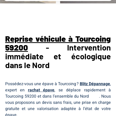
Rachat épave Tourcoing 59200
Rachat épave Tourcoing 59200
Rachat épave Tourcoing 59200
Reprise véhicule à Tourcoing
59200
- Intervention
immédiate et écologique
dans le Nord
Possédez-vous une épave à Tourcoing ?
Blitz Dépannage
,
expert en
rachat épave
, se déplace rapidement à
Tourcoing 59200 et dans l’ensemble du Nord
Nord
. Nous
vous proposons un devis sans frais, une prise en charge
gratuite et une valorisation adaptée à l’état de votre
épave.